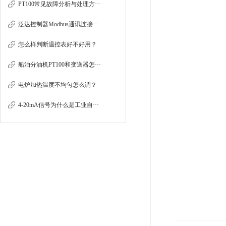
PT100常见故障分析与处理方···
泛达控制器Modbus通讯连接···
怎么样判断温控表好不好用？
船泊分油机PT100和变送器怎···
电炉加热温度不均匀怎么调？
4-20mA信号为什么是工业自···