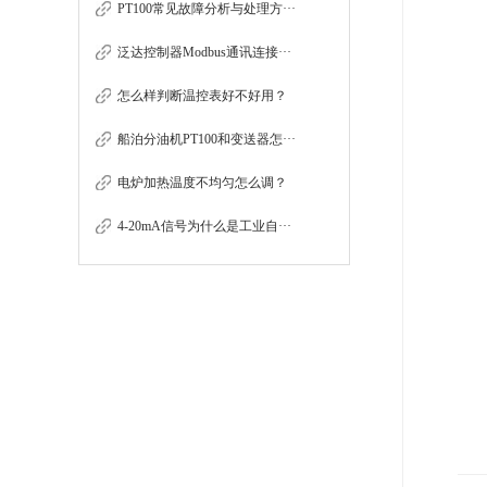
PT100常见故障分析与处理方···
泛达控制器Modbus通讯连接···
怎么样判断温控表好不好用？
船泊分油机PT100和变送器怎···
电炉加热温度不均匀怎么调？
4-20mA信号为什么是工业自···