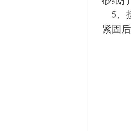
砂纸打
、
5
紧固后